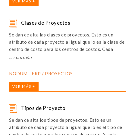
VER MÁS +
Clases de Proyectos
Se dan de alta las clases de proyectos. Esto es un
atributo de cada proyecto al igual que lo es la clase de
centro de costo para los centros de costos. Cada
“clase” pertenece a un “tipo” de proyecto, funciona
como un nivel más de clasificación de los proyectos.
Sirve entre otras cosas para relacionar las cuentas
NODUM - ERP / PROYECTOS
contables que pueden imputarse al proyecto (según el
tipo de relación Cta-CCosto elegida en el
VER MÁS +
mantenimiento “Parámetros Contabilidad”)
Tipos de Proyecto
Se dan de alta los tipos de proyectos. Esto es un
atributo de cada proyecto al igual que lo es el tipo de
centro de costo para los centros de costos. A cada