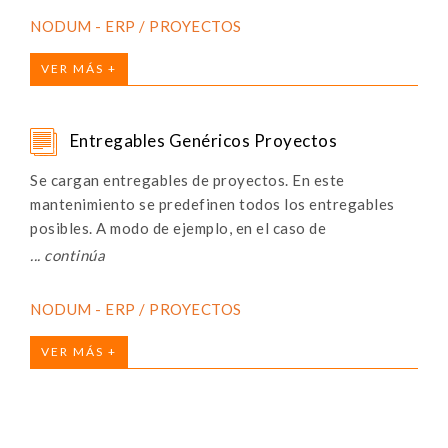
NODUM - ERP / PROYECTOS
VER MÁS +
Entregables Genéricos Proyectos
Se cargan entregables de proyectos. En este
mantenimiento se predefinen todos los entregables
posibles. A modo de ejemplo, en el caso de
implementaciones de software los entregables puede
ser los módulos del sistema, mientras que en un
proyecto de consultoría los entregables pueden ser
NODUM - ERP / PROYECTOS
los documentos realizados por la consultoría. En el
proceso de Alta del Proyecto se asocian uno o más de
VER MÁS +
estos entregables a cada proyecto que se da de alta.