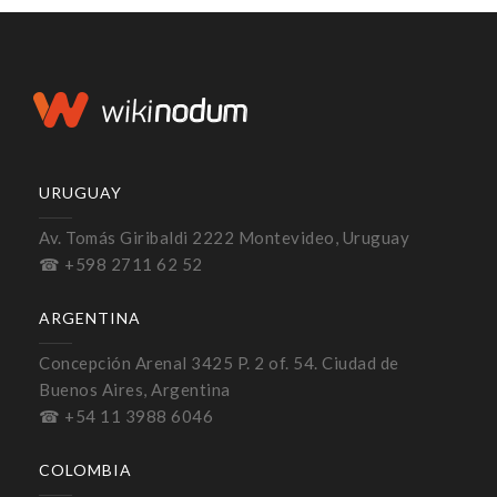
URUGUAY
Av. Tomás Giribaldi 2222 Montevideo, Uruguay
☎ +598 2711 62 52
ARGENTINA
Concepción Arenal 3425 P. 2 of. 54. Ciudad de
Buenos Aires, Argentina
☎ +54 11 3988 6046
COLOMBIA