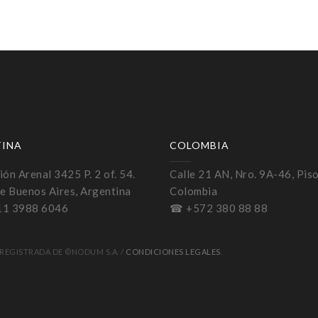
TINA
COLOMBIA
ón Arenal 3425 P. 2 of. 54.
Calle 21 AN, Nro. 9A-46, Piso
e Buenos Aires, Argentina
Colombia
11 3988 6046
☎ +572 380 88 88
REGISTRADA DE ©NODUM S.A. /
CONDICIONES LEGALES
.