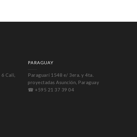
PARAGUAY
 6 Cali,
Paraguarí 1548 e/ 3era. y 4ta.
proyectadas Asunción, Paraguay
☎ +595 21 37 39 04