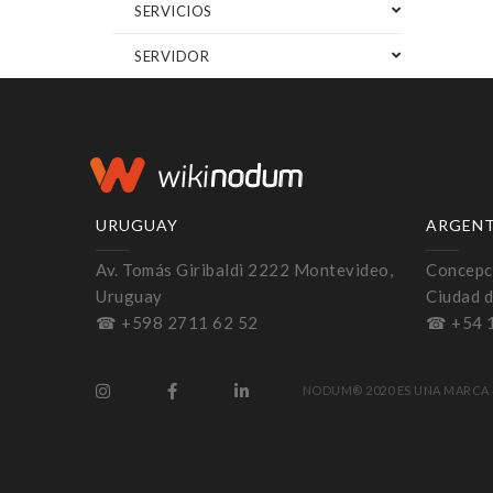
SERVICIOS
SERVIDOR
URUGUAY
ARGEN
Av. Tomás Giribaldi 2222 Montevideo,
Concepci
Uruguay
Ciudad d
☎ +598 2711 62 52
☎ +54 
NODUM® 2020 ES UNA MARCA 