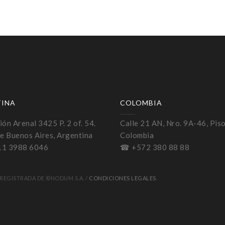
TINA
COLOMBIA
ón Arenal 3425 P. 2 of. 54.
Calle 21 AN, Nro. 9A-46, Piso
e Buenos Aires, Argentina
Colombia
11 3988 6046
☎ +572 380 88 88
REGISTRADA DE ©NODUM S.A. /
CONDICIONES LEGALES
.