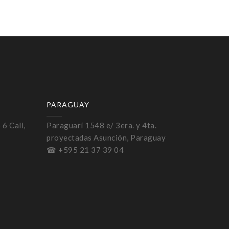
PARAGUAY
 6 Cali,
Paraguarí 1548 e/ 3era. y 4ta.
proyectadas Asunción, Paraguay
☎ +595 21 37 39 04