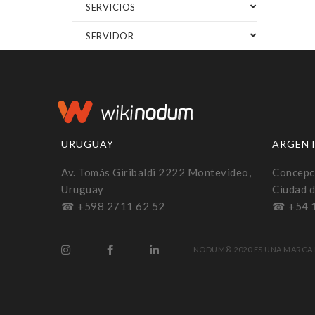
SERVICIOS
SERVIDOR
URUGUAY
ARGEN
Av. Tomás Giribaldi 2222 Montevideo,
Concepci
Uruguay
Ciudad d
☎ +598 2711 62 52
☎ +54 
NODUM® 2020 ES UNA MARCA 