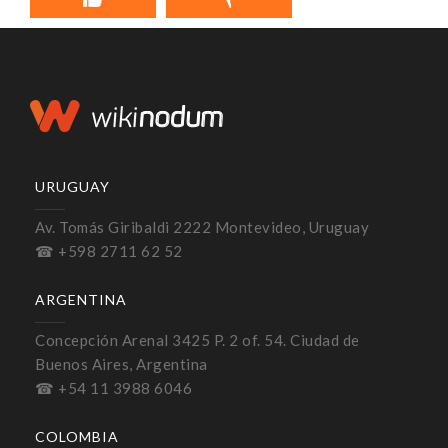
URUGUAY
Av. Tomás Giribaldi 2222 Montevideo, Uruguay
☎ +598 2711 62 52
ARGENTINA
Concepción Arenal 3425 P. 2 of. 54. Ciudad de
Buenos Aires, Argentina
☎ +54 11 3988 6046
COLOMBIA