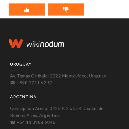
URUGUAY
Av. Tomás Giribaldi 2222 Montevideo, Uruguay
☎ +598 2711 62 52
ARGENTINA
Concepción Arenal 3425 P. 2 of. 54. Ciudad de
Buenos Aires, Argentina
☎ +54 11 3988 6046