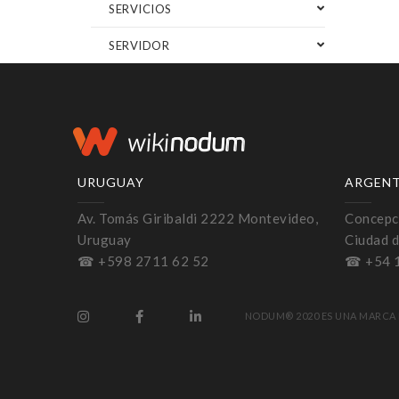
SERVICIOS
SERVIDOR
URUGUAY
ARGEN
Av. Tomás Giribaldi 2222 Montevideo,
Concepci
Uruguay
Ciudad d
☎ +598 2711 62 52
☎ +54 
NODUM® 2020 ES UNA MARCA 