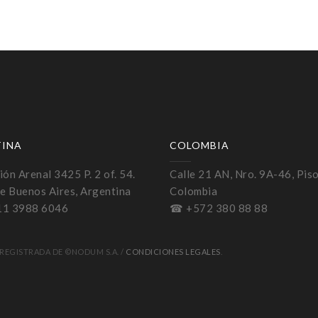
TINA
COLOMBIA
ón Arenal 3425 P. 2 of. 54.
Calle 21 AN, Nro. 9A-46, Piso
e Buenos Aires, Argentina
Colombia
11 3988 6046
☎ +572 380 88 88
REGISTRADA DE ©NODUM S.A. /
CONDICIONES LEGALES
.