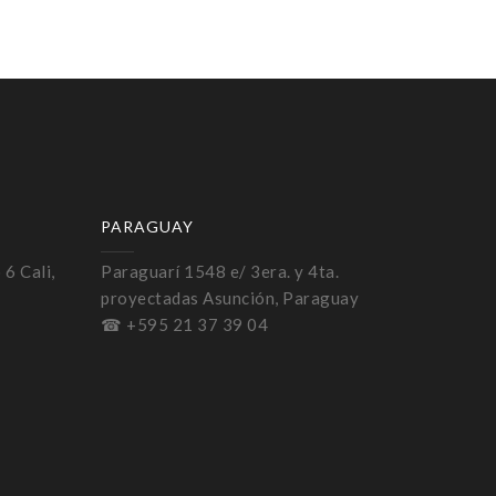
PARAGUAY
 6 Cali,
Paraguarí 1548 e/ 3era. y 4ta.
proyectadas Asunción, Paraguay
☎ +595 21 37 39 04