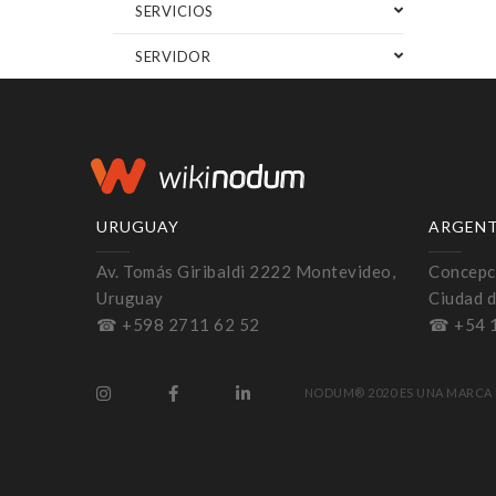
SERVICIOS
SERVIDOR
URUGUAY
ARGEN
Av. Tomás Giribaldi 2222 Montevideo,
Concepci
Uruguay
Ciudad d
☎ +598 2711 62 52
☎ +54 
NODUM® 2020 ES UNA MARCA 