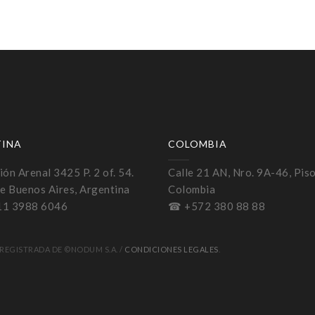
TINA
COLOMBIA
ón Arenal 3425 P. 2 of. 54.
Calle 21 AN, Nro. 9A-46, Piso
e Buenos Aires, Argentina
Colombia
11 3988 6046
☎ +572 380 88 88
REGISTRADA DE ©NODUM S.A. /
CONDICIONES LEGALES
.