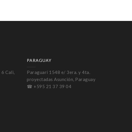
PARAGUAY
 6 Cali,
Paraguarí 1548 e/ 3era. y 4ta.
proyectadas Asunción, Paraguay
☎ +595 21 37 39 04