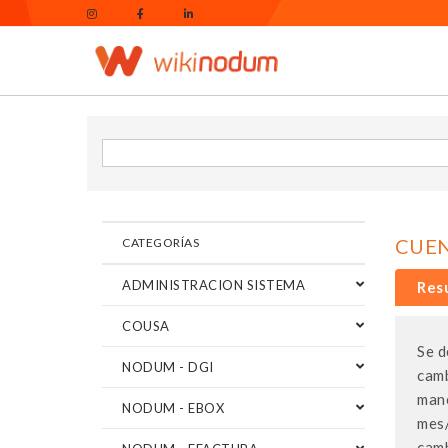
CUEN
CATEGORÍAS
ADMINISTRACION SISTEMA
Res
COUSA
Se d
NODUM - DGI
camb
mane
NODUM - EBOX
mes/
camb