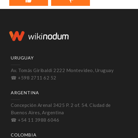
URUGUAY
Av. Tomás Giribaldi 2222 Montevideo, Uruguay
☎ +598 2711 62 52
ARGENTINA
Concepción Arenal 3425 P. 2 of. 54. Ciudad de
Buenos Aires, Argentina
☎ +54 11 3988 6046
COLOMBIA