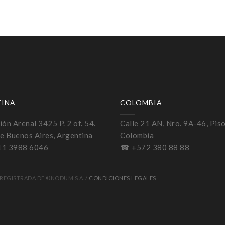
TINA
COLOMBIA
ón Arenal 3425 P. 2 of. 54.
Calle 21 AN, Nro. 9A-46, Piso
e Buenos Aires, Argentina
Colombia
11 3988 6046
☎ +572 380 88 88
REGISTRADA DE ©NODUM S.A. /
CONDICIONES LEGALES
.