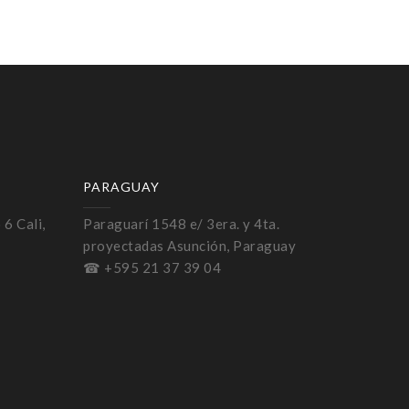
PARAGUAY
 6 Cali,
Paraguarí 1548 e/ 3era. y 4ta.
proyectadas Asunción, Paraguay
☎ +595 21 37 39 04