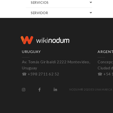
SERVICIOS
SERVIDOR
URUGUAY
ARGEN
Av. Tomás Giribaldi 2222 Montevideo,
Concepci
Uruguay
Ciudad d
☎ +598 2711 62 52
☎ +54 
NODUM® 2020 ES UNA MARCA 