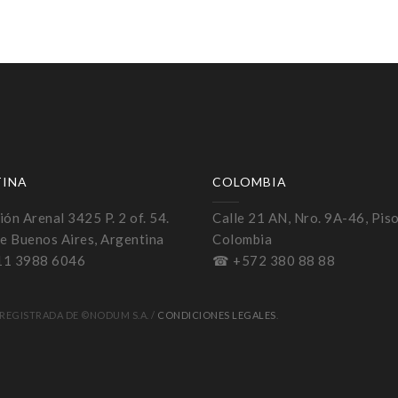
TINA
COLOMBIA
ón Arenal 3425 P. 2 of. 54.
Calle 21 AN, Nro. 9A-46, Piso
e Buenos Aires, Argentina
Colombia
11 3988 6046
☎ +572 380 88 88
REGISTRADA DE ©NODUM S.A. /
CONDICIONES LEGALES
.