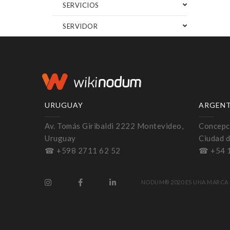
SERVICIOS
SERVIDOR
URUGUAY
ARGEN
Av. Tomás Giribaldi 2222 Montevideo,
Concepci
Uruguay
Ciudad d
☎ +598 2711 62 52
☎ +54 
NODUM® 2020 ES UNA MARCA 