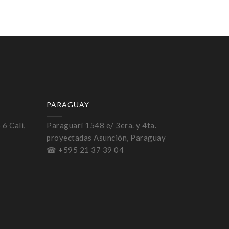
PARAGUAY
 6 Cali,
Paraguarí 1548 e/ 3era. y 4ta.
proyectadas Asunción, Paraguay
☎ +595 21 37 39 04