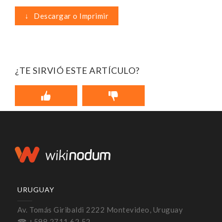
↓
Descargar o Imprimir
¿TE SIRVIÓ ESTE ARTÍCULO?
URUGUAY
Av. Tomás Giribaldi 2222 Montevideo, Uruguay
☎ +598 2711 62 52