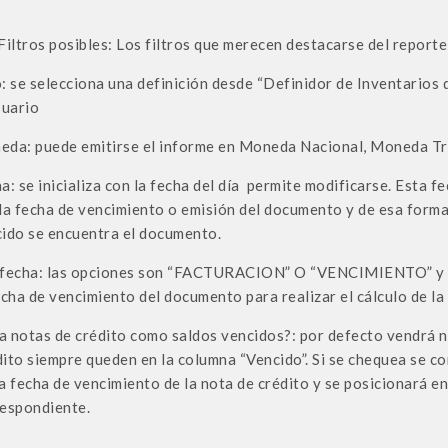
Filtros posibles: Los filtros que merecen destacarse del reporte
: se selecciona una definición desde “Definidor de Inventarios 
suario
da: puede emitirse el informe en Moneda Nacional, Moneda Tr
a: se inicializa con la fecha del día permite modificarse. Esta f
la fecha de vencimiento o emisión del documento y de esa forma 
ido se encuentra el documento.
fecha: las opciones son “FACTURACION” O “VENCIMIENTO” y de
echa de vencimiento del documento para realizar el cálculo de la
 notas de crédito como saldos vencidos?: por defecto vendrá n
ito siempre queden en la columna “Vencido”. Si se chequea se com
a fecha de vencimiento de la nota de crédito y se posicionará e
respondiente.