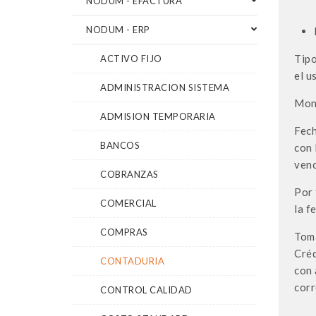
NODUM - EFACTURA
NODUM - ERP
Tipo
ACTIVO FIJO
el u
ADMINISTRACION SISTEMA
Mone
ADMISION TEMPORARIA
Fech
BANCOS
con 
venc
COBRANZAS
Por 
COMERCIAL
la f
COMPRAS
Toma
Créd
CONTADURIA
con 
cor
CONTROL CALIDAD