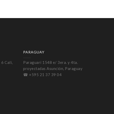
PARAGUAY
 6 Cali,
Paraguarí 1548 e/ 3era. y 4ta.
proyectadas Asunción, Paraguay
☎ +595 21 37 39 04