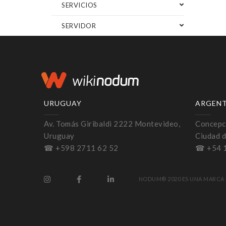
SERVICIOS
SERVIDOR
URUGUAY
ARGEN
Av. Tomás Giribaldi 2222 Montevideo,
Concepci
Uruguay
Ciudad d
☎ +598 2711 62 52
☎ +54 
NODUM® 2020 ES UNA MARCA 