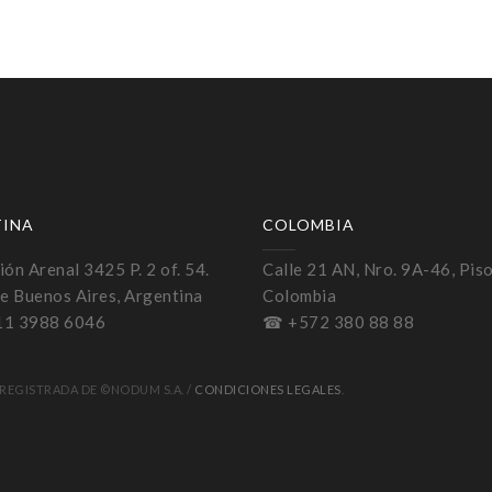
TINA
COLOMBIA
ón Arenal 3425 P. 2 of. 54.
Calle 21 AN, Nro. 9A-46, Piso
e Buenos Aires, Argentina
Colombia
11 3988 6046
☎ +572 380 88 88
REGISTRADA DE ©NODUM S.A. /
CONDICIONES LEGALES
.