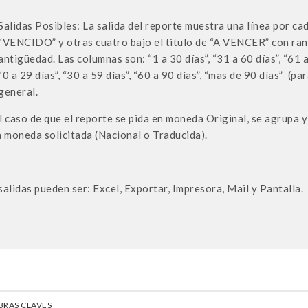
Salidas Posibles: La salida del reporte muestra una línea por cad
“VENCIDO” y otras cuatro bajo el titulo de “A VENCER” con ran
antigüedad. Las columnas son: “1 a 30 días”, “31 a 60 días”, “61 a
“0 a 29 días”, “30 a 59 días”, “60 a 90 días”, “mas de 90 días” (p
general.
l caso de que el reporte se pida en moneda Original, se agrupa y
a moneda solicitada (Nacional o Traducida).
salidas pueden ser: Excel, Exportar, Impresora, Mail y Pantalla.
BRAS CLAVES