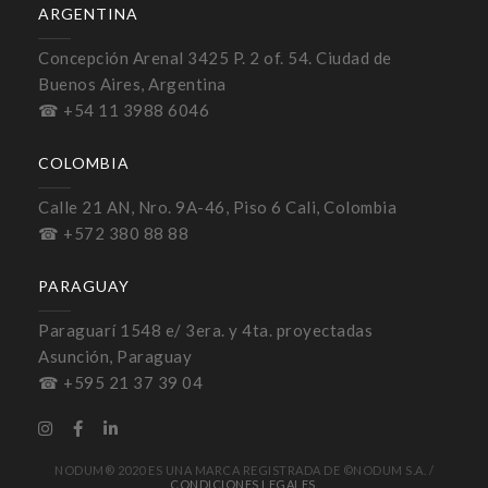
ARGENTINA
Concepción Arenal 3425 P. 2 of. 54. Ciudad de
Buenos Aires, Argentina
☎ +54 11 3988 6046
COLOMBIA
Calle 21 AN, Nro. 9A-46, Piso 6 Cali, Colombia
☎ +572 380 88 88
PARAGUAY
Paraguarí 1548 e/ 3era. y 4ta. proyectadas
Asunción, Paraguay
☎ +595 21 37 39 04
NODUM® 2020 ES UNA MARCA REGISTRADA DE ©NODUM S.A. /
CONDICIONES LEGALES
.