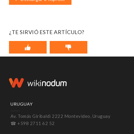
¿TE SIRVIÓ ESTE ARTÍCULO?
URUGUAY
Av. Tomás Giribaldi 2222 Montevideo, Uruguay
☎ +598 2711 62 52