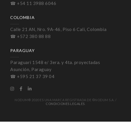
☎ +54 11 3988 6046
COLOMBIA
Calle 21 AN, Nro. 9A-46, Piso 6 Cali, Colombia
☎ +572 380 88 88
PARAGUAY
Paraguarí 1548 e/ 3era. y 4ta. proyectadas
Asunción, Paraguay
☎ +595 21 37 39 04
NODUM® 2020 ES UNA MARCA REGISTRADA DE ©NODUM S.A. /
CONDICIONES LEGALES
.