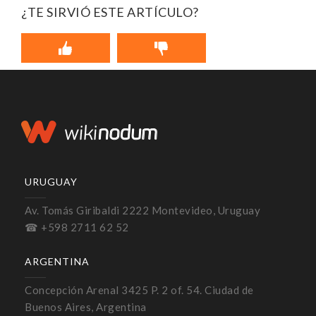
¿TE SIRVIÓ ESTE ARTÍCULO?
URUGUAY
Av. Tomás Giribaldi 2222 Montevideo, Uruguay
☎ +598 2711 62 52
ARGENTINA
Concepción Arenal 3425 P. 2 of. 54. Ciudad de
Buenos Aires, Argentina