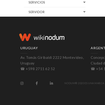
SERVICIOS
SERVIDOR
URUGUAY
ARGEN
Av. Tomás Giribaldi 2222 Montevideo,
Concepci
Uruguay
Ciudad d
☎ +598 2711 62 52
☎ +54 
NODUM® 2020 ES UNA MARCA 