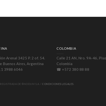
TINA
COLOMBIA
ón Arenal 3425 P. 2 of. 54.
Calle 21 AN, Nro. 9A-46, Piso
e Buenos Aires, Argentina
Colombia
11 3988 6046
☎ +572 380 88 88
REGISTRADA DE ©NODUM S.A. /
CONDICIONES LEGALES
.