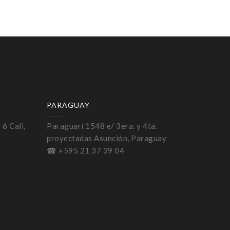
PARAGUAY
 6 Cali,
Paraguarí 1548 e/ 3era. y 4ta.
proyectadas Asunción, Paraguay
☎ +595 21 37 39 04