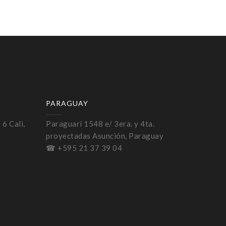
PARAGUAY
 6 Cali,
Paraguarí 1548 e/ 3era. y 4ta.
proyectadas Asunción, Paraguay
☎ +595 21 37 39 04