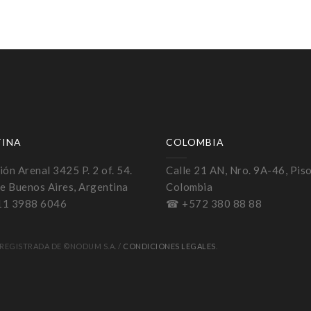
TINA
COLOMBIA
ón Arenal 3425 P. 2 of. 54.
Calle 21 AN, Nro. 9A-46, Piso
e Buenos Aires, Argentina
Colombia
11 3988 6046
☎ +572 380 88 88
REGISTRADA DE ©NODUM S.A. /
CONDICIONES LEGALES
.