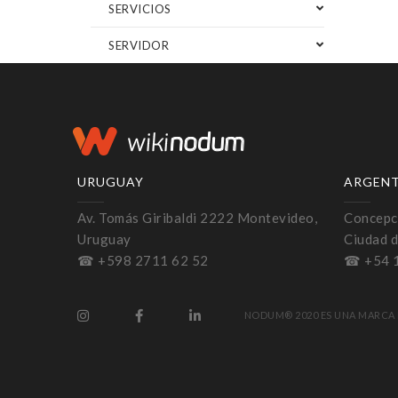
SERVICIOS
SERVIDOR
URUGUAY
ARGEN
Av. Tomás Giribaldi 2222 Montevideo,
Concepci
Uruguay
Ciudad d
☎ +598 2711 62 52
☎ +54 
NODUM® 2020 ES UNA MARCA 