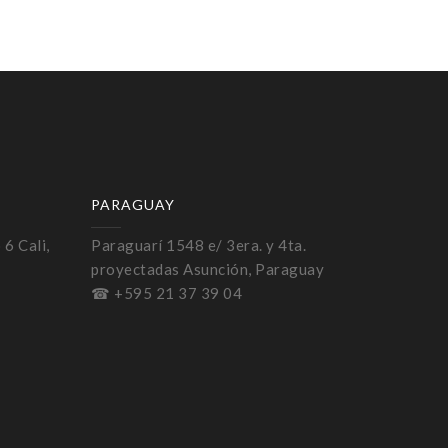
PARAGUAY
 6 Cali,
Paraguarí 1548 e/ 3era. y 4ta.
proyectadas Asunción, Paraguay
☎ +595 21 37 39 04