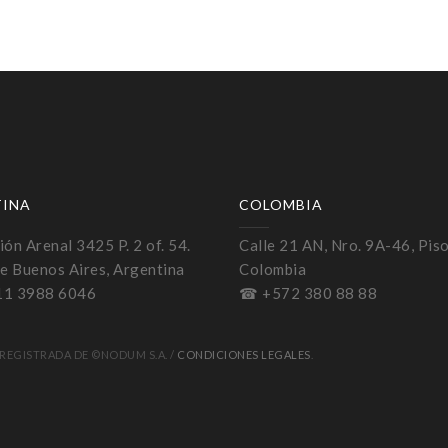
TINA
COLOMBIA
ón Arenal 3425 P. 2 of. 54.
Calle 21 AN, Nro. 9A-46, Piso
e Buenos Aires, Argentina
Colombia
11 3988 6046
☎ +572 380 88 88
REGISTRADA DE ©NODUM S.A. /
CONDICIONES LEGALES
.