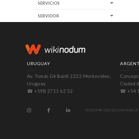
SERVICIOS
SERVIDOR
URUGUAY
ARGEN
Av. Tomás Giribaldi 2222 Montevideo,
Concepci
Uruguay
Ciudad d
☎ +598 2711 62 52
☎ +54 
NODUM® 2020 ES UNA MARCA 