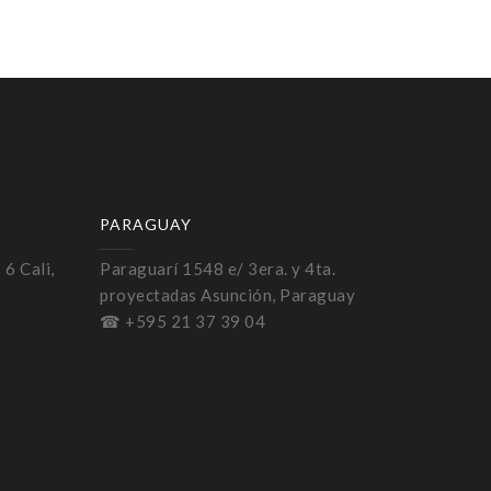
PARAGUAY
 6 Cali,
Paraguarí 1548 e/ 3era. y 4ta.
proyectadas Asunción, Paraguay
☎ +595 21 37 39 04