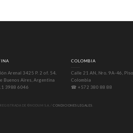
TINA
COLOMBIA
ón Arenal 3425 P. 2 of. 54.
Calle 21 AN, Nro. 9A-46, Piso
e Buenos Aires, Argentina
Colombia
11 3988 6046
☎ +572 380 88 88
REGISTRADA DE ©NODUM S.A. /
CONDICIONES LEGALES
.