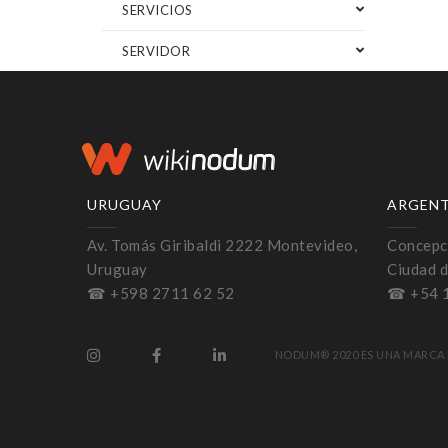
SERVICIOS
SERVIDOR
URUGUAY
ARGEN
Av. Tomás Giribaldi 2222 Montevideo,
Concepci
Uruguay
Ciudad d
☎ +598 2711 62 52
☎ +54 
NODUM® 2020 ES UNA MARCA 