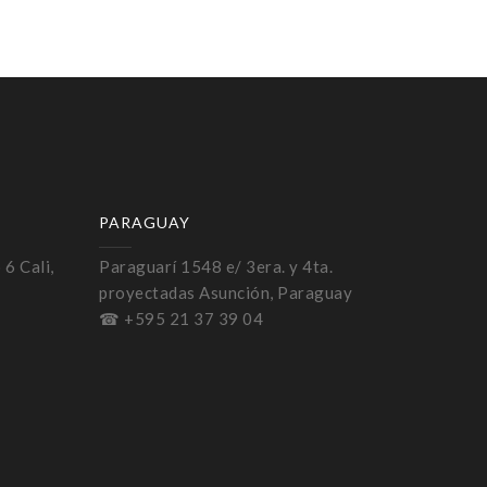
PARAGUAY
 6 Cali,
Paraguarí 1548 e/ 3era. y 4ta.
proyectadas Asunción, Paraguay
☎ +595 21 37 39 04