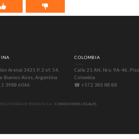
TINA
COLOMBIA
ón Arenal 3425 P. 2 of. 54.
Calle 21 AN, Nro. 9A-46, Piso
e Buenos Aires, Argentina
Colombia
11 3988 6046
☎ +572 380 88 88
REGISTRADA DE ©NODUM S.A. /
CONDICIONES LEGALES
.