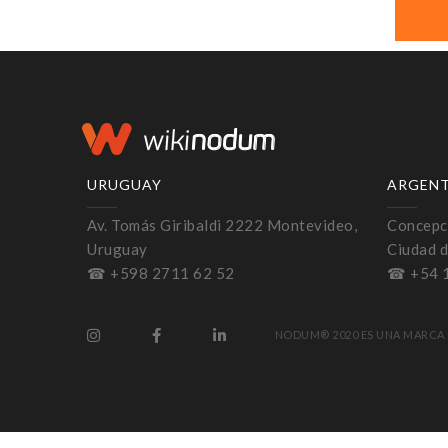
URUGUAY
ARGEN
Av. Tomás Giribaldi 2222 Montevideo,
Concepci
Uruguay
Ciudad d
☎ +598 2711 62 52
☎ +54 
NODUM® 2020 ES UNA MARCA 