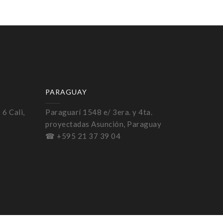
PARAGUAY
 6 Cali,
Paraguarí 1548 e/ 3era. y 4ta.
proyectadas Asunción, Paraguay
☎ +595 21 37 39 04